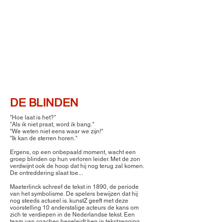
DE BLINDEN
"Hoe laat is het?"
"Als ik niet praat, word ik bang."
"We weten niet eens waar we zijn!"
"Ik kan de sterren horen."
Ergens, op een onbepaald moment, wacht een
groep blinden op hun verloren leider. Met de zon
verdwijnt ook de hoop dat hij nog terug zal komen.
De ontreddering slaat toe...
Maeterlinck schreef de tekst in 1890, de periode
van het symbolisme. De spelers bewijzen dat hij
nog steeds actueel is. kunstZ geeft met deze
voorstelling 10 anderstalige acteurs de kans om
zich te verdiepen in de Nederlandse tekst. Een
team van coaches begeleidt hen in tekstzegging,