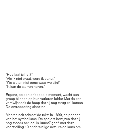
DE BLINDEN
"Hoe laat is het?"
"Als ik niet praat, word ik bang."
"We weten niet eens waar we zijn!"
"Ik kan de sterren horen."
Ergens, op een onbepaald moment, wacht een
groep blinden op hun verloren leider. Met de zon
verdwijnt ook de hoop dat hij nog terug zal komen.
De ontreddering slaat toe...
Maeterlinck schreef de tekst in 1890, de periode
van het symbolisme. De spelers bewijzen dat hij
nog steeds actueel is. kunstZ geeft met deze
voorstelling 10 anderstalige acteurs de kans om