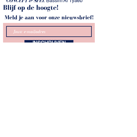
CONCEPT & SPEL
Bassim Al Tyaeb
Blijf op de hoogte!
Meld je aan voor onze nieuwsbrief!
INSCHRIJVEN
kunstZ
A. Rodenbachstraat 21
2140 Antwerpen
tel.
+32 (0)3 344 27 88
info@kunstz.be
rekeningnummer BE85
7310 2927 7706