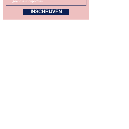
INSCHRIJVEN
kunstZ
A. Rodenbachstraat 21
2140 Antwerpen
tel.
+32 (0)3 344 27 88
info@kunstz.be
rekeningnummer BE85
7310 2927 7706
ondernemingsnummer
0501.956.588