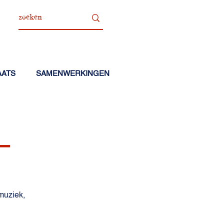
AATS
SAMENWERKINGEN
L
 muziek,