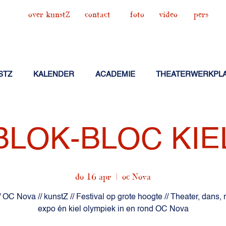
over kunstZ
contact
foto
video
pers
STZ
KALENDER
ACADEMIE
THEATERWERKPL
BLOK-BLOC KIE
do 16 apr
  |  
oc Nova
/ OC Nova // kunstZ // Festival op grote hoogte // Theater, dans,
expo én kiel olympiek in en rond OC Nova