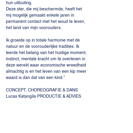
hun uitbuiting.

Deze ster, die mij beschermde, heeft het 
mij mogelijk gemaakt enkele jaren in 
permanent contact met het woud te leven, 
het land van mijn voorouders.
Ik groeide op in totale harmonie met de 
natuur en de voorouderlijke tradities. Ik 
leerde het belang van het huidige moment, 
instinct, mentale kracht om te overleven in 
deze wereld waar economische wreedheid 
almachtig is en het leven van een kip meer 
CONCEPT, CHOREOGRAFIE & DANS 
Lucas Katangila PRODUCTIE & ADVIES 
Ariane Lorent SOUNDTRACK Pablo 
Machinaal DECOR & LICHT Ariane Lorent, 
 Lucas Katangila
>> Koop je tickets 
hier! 