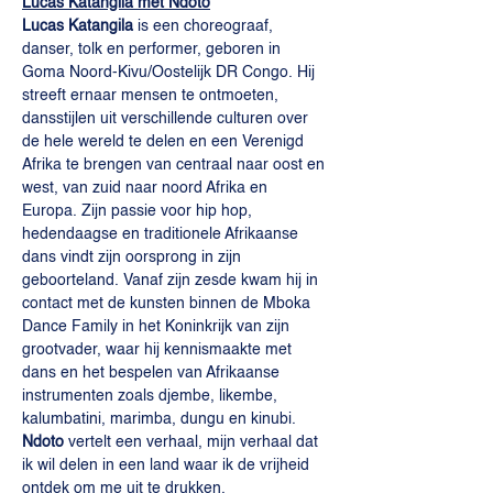
Lucas Katangila met Ndoto
Lucas Katangila
 is een choreograaf, 
danser, tolk en performer, geboren in 
Goma Noord-Kivu/Oostelijk DR Congo. Hij 
streeft ernaar mensen te ontmoeten, 
dansstijlen uit verschillende culturen over 
de hele wereld te delen en een Verenigd 
Afrika te brengen van centraal naar oost en 
west, van zuid naar noord Afrika en 
Europa. Zijn passie voor hip hop, 
hedendaagse en traditionele Afrikaanse 
dans vindt zijn oorsprong in zijn 
geboorteland. Vanaf zijn zesde kwam hij in 
contact met de kunsten binnen de Mboka 
Dance Family in het Koninkrijk van zijn 
grootvader, waar hij kennismaakte met 
dans en het bespelen van Afrikaanse 
instrumenten zoals djembe, likembe, 
kalumbatini, marimba, dungu en kinubi.
Ndoto
 vertelt een verhaal, mijn verhaal dat 
ik wil delen in een land waar ik de vrijheid 
ontdek om me uit te drukken.