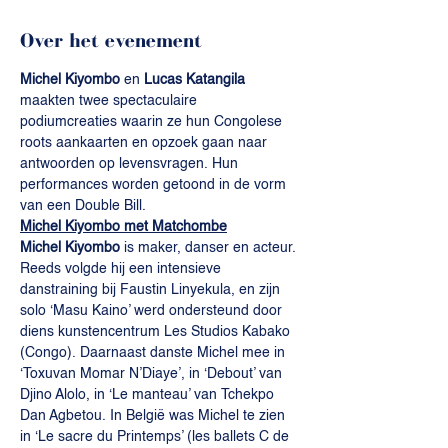
Over het evenement
Michel Kiyombo
 en 
Lucas Katangila
maakten twee spectaculaire 
podiumcreaties waarin ze hun Congolese 
roots aankaarten en opzoek gaan naar 
antwoorden op levensvragen. Hun 
performances worden getoond in de vorm 
van een Double Bill.
Michel Kiyombo met Matchombe
Michel Kiyombo
 is maker, danser en acteur. 
Reeds volgde hij een intensieve 
danstraining bij Faustin Linyekula, en zijn 
solo ‘Masu Kaino’ werd ondersteund door 
diens kunstencentrum Les Studios Kabako 
(Congo). Daarnaast danste Michel mee in 
‘Toxuvan Momar N’Diaye’, in ‘Debout’ van 
Djino Alolo, in ‘Le manteau’ van Tchekpo 
Dan Agbetou. In België was Michel te zien 
in ‘Le sacre du Printemps’ (les ballets C de 