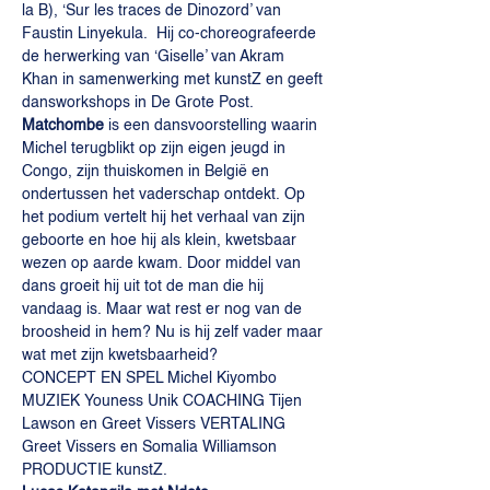
la B), ‘Sur les traces de Dinozord’ van 
Faustin Linyekula.  Hij co-choreografeerde 
de herwerking van ‘Giselle’ van Akram 
Khan in samenwerking met kunstZ en geeft 
dansworkshops in De Grote Post.
Matchombe 
is een dansvoorstelling waarin 
Michel terugblikt op zijn eigen jeugd in 
Congo, zijn thuiskomen in België en 
ondertussen het vaderschap ontdekt. Op 
het podium vertelt hij het verhaal van zijn 
geboorte en hoe hij als klein, kwetsbaar 
wezen op aarde kwam. Door middel van 
dans groeit hij uit tot de man die hij 
vandaag is. Maar wat rest er nog van de 
broosheid in hem? Nu is hij zelf vader maar 
wat met zijn kwetsbaarheid?
CONCEPT EN SPEL Michel Kiyombo 
MUZIEK Youness Unik COACHING Tijen 
Lawson en Greet Vissers VERTALING 
Greet Vissers en Somalia Williamson 
PRODUCTIE kunstZ.