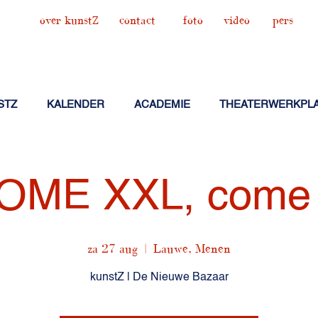
over kunstZ
contact
foto
video
pers
STZ
KALENDER
ACADEMIE
THEATERWERKPL
OME XXL, come 
za 27 aug
  |  
Lauwe, Menen
kunstZ | De Nieuwe Bazaar