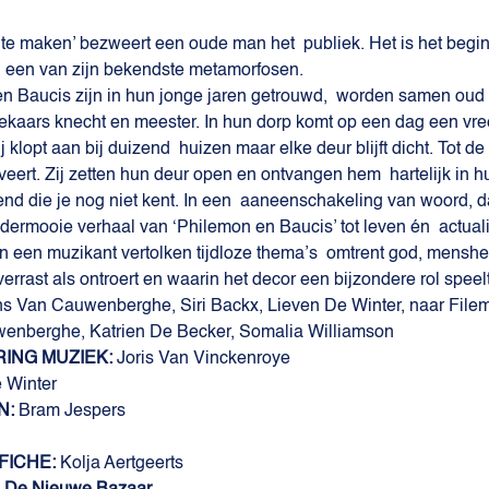
n te maken’ bezweert een oude man het  publiek. Het is het begin
n een van zijn bekendste metamorfosen.
n Baucis zijn in hun jonge jaren getrouwd,  worden samen oud 
mekaars knecht en meester. In hun dorp komt op een dag een vr
j klopt aan bij duizend  huizen maar elke deur blijft dicht. Tot 
iveert. Zij zetten hun deur open en ontvangen hem  hartelijk in
end die je nog niet kent. In een  aaneenschakeling van woord, d
ermooie verhaal van ‘Philemon en Baucis’ tot leven én  actualit
 een muzikant vertolken tijdloze thema’s  omtrent god, menshei
errast als ontroert en waarin het decor een bijzondere rol speelt.
s Van Cauwenberghe, Siri Backx, Lieven De Winter, naar File
enberghe, Katrien De Becker, Somalia Williamson
ING MUZIEK: 
Joris Van Vinckenroye
 Winter
N:
 Bram Jespers
ICHE: 
Kolja Aertgeerts