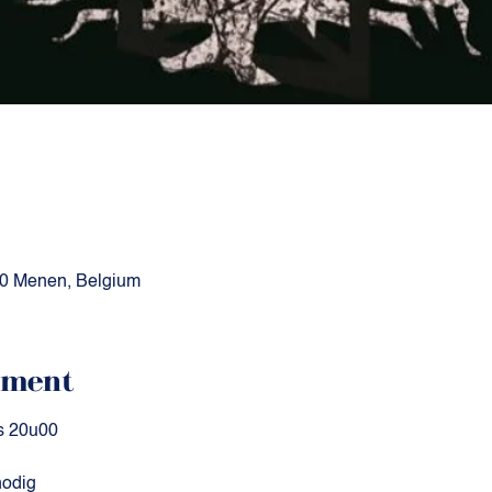
0 Menen, Belgium
ement
s 20u00
nodig