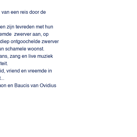
 van een reis door de 
en zijn tevreden met hun 
eemde  zwerver aan, op 
de diep ontgoochelde zwerver 
 hun schamele woonst.
ans, zang en live muziek 
eit.
d, vriend en vreemde in 
..
mon en Baucis van Ovidius