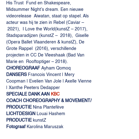
His Trust  Fund en Shakespeare, 
Midsummer Night’s dream. Een nieuwe 
videorelease  Aiwatan, staat op stapel. Als 
acteur was hij te zien in Rebel (Caviar – 
 2021),  I Love the World(kunstZ – 2017), 
Stadsparadijzen (kunstZ –  2018),  Giselle 
(Opera Ballet Vlaanderen & kunstZ), De 
Grote Rappel  (2016), verschillende 
projecten in CC De Vleeshaak (Bad Van 
Marie en  Rooftoptiger – 2018).
CHOREOGRAAF 
Ayham Qomoq
DANSERS 
Francois Vincent | Mery 
Coopman | Evelien Van Jole | Axelle Vienne 
| Xanthe Peeters Dedapper
SPECIALE DANK AAN 
KBC
COACH CHOREOGRAPHY & MOVEMENT/ 
PRODUCTIE 
Nina Plantefève
LICHTDESIGN 
Louai Hashem
PRODUCTIE 
kunstZ
Fotograaf 
Karolina Maruszak