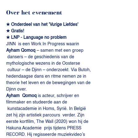
Over het evenement
✭ Onderdeel van het 'Vurige Liefdes' 
✭ Gratis! 
✭ LNP - Language no problem
JINN  is een Work In Progress waarin 
Ayham Qomoq
 – samen met een groep 
 dansers – de geschiedenis van de 
mythologische wezens in de Oosterse 
 cultuur – de Djinn – onderzoekt. Via Butoh, 
hedendaagse dans en ritme nemen ze in 
theorie het leven en de bewegingen van de 
Djinn over.
Ayham  Qomoq
 is acteur, schrijver en 
filmmaker en studeerde aan de 
 kunstacademie in Homs, Syrië. In België 
zet hij zijn artistiek parcours  verder. Zijn 
eerste kortfilm, The Wall (2020) won hij de 
Hakuna Academie  prijs tijdens PRESS 
RECORD. Hij regisseerde muziekvideo’s 