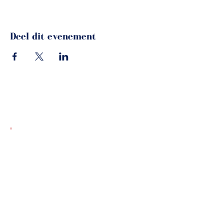
Deel dit evenement
Blijf op de hoogte!
Meld je aan voor onze nieuwsbrief!