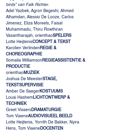
birds” van Falk Richter.
Adel Yazbek, Agron Begeshi, Ahmed 
Alhamdan, Alessio De Looze, Carlos 
Jimenez, Eliza Moreels, Faisal 
Muhammadu, Thiru Rowthiran 
Vasantharajah, orienthao
SPELERS 
Lotte Heijtenis
CONCEPT & TEKST 
Karolien Verlinden
REGIE & 
CHOREOGRAPHIE 
Somalia Williamson
REGIEASSISTENTIE & 
PRODUCTIE 
orienthao
MUZIEK 
Joshua De Meester
STAGE, 
TEKSTSUPERVISIE 
Amber De Saeger
KOSTUUMS 
Louai Hashem
LICHTONTWERP & 
TECHNIEK 
Greet Vissers
DRAMATURGIE 
Tom Viaene
AUDIOVISUEEL BEELD 
Lotte Heijtenis, Yorrith De Bakker, Nyira 
Hens, Tom Viaene
DOCENTEN 