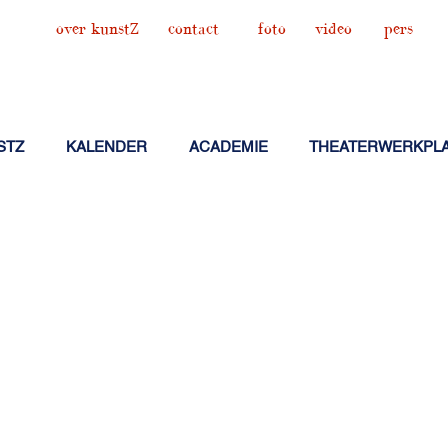
over kunstZ
contact
foto
video
pers
STZ
KALENDER
ACADEMIE
THEATERWERKPL
-BLOC KIEL