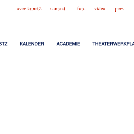
over kunstZ
contact
foto
video
pers
STZ
KALENDER
ACADEMIE
THEATERWERKPL
ESPEARE ANDERS