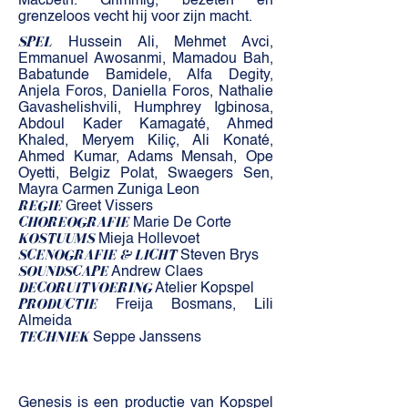
Macbeth. Grimmig, bezeten en
grenzeloos vecht hij voor zijn macht.
SPEL
Hussein Ali, Mehmet Avci,
Emmanuel Awosanmi, Mamadou Bah,
Babatunde Bamidele, Alfa Degity,
Anjela Foros, Daniella Foros, Nathalie
Gavashelishvili, Humphrey Igbinosa,
Abdoul Kader Kamagaté, Ahmed
Khaled, Meryem Kiliç, Ali Konaté,
Ahmed Kumar, Adams Mensah, Ope
Oyetti, Belgiz Polat, Swaegers Sen,
Mayra Carmen Zuniga Leon
REGIE
Greet Vissers
CHOREOGRAFIE
Marie De Corte
KOSTUUMS
Mieja Hollevoet
SCENOGRAFIE
& LICHT
Steven Brys
SOUNDSCAPE
Andrew Claes
DECORUITVOERING
Atelier Kopspel
PRODUCTIE
Freija Bosmans, Lili
Almeida
TECHNIEK
Seppe Janssens
Genesis is een productie van Kopspel