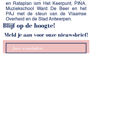
en Rataplan ism Het Keerpunt, PINA,
Muziekschool Ward De Beer en het
PAJ met de steun van de Vlaamse
Overheid en de Stad Antwerpen.​​
Blijf op de hoogte!
Meld je aan voor onze nieuwsbrief!
INSCHRIJVEN
kunstZ
A. Rodenbachstraat 21
2140 Antwerpen
tel.
+32 (0)3 344 27 88
info@kunstz.be