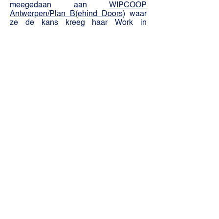
meegedaan aan
WIPCOOP
Antwerpen/Plan B(
ehind Doors)
waar
ze de kans kreeg haar Work in
Progress op podium te tonen.
Blijf op de hoogte!
Meld je aan voor onze nieuwsbrief!
INSCHRIJVEN
kunstZ
A. Rodenbachstraat 21
2140 Antwerpen
tel.
+32 (0)3 344 27 88
info@kunstz.be