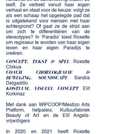
leeft. Ze vertrekt vanuit haar eigen
verhaal en staat voor de keuze: volgt ze
als een schaap het opgelegde pad dat
is uitgetekend voor mensen met haar
achtergrond? Of gaat ze de strijd aan
om zich te differentiëren van de
stereotypes? In ‘Paradis’ kiest Roxette
om regisseur te worden van haar eigen
leven en haar eigen Paradijs te
creëren.
CONCEPT, TEKST & SPEL
Roxette
Chikua
COACH CHOREOGRAFIE &
BEWEGING, SOUNDSCAPE
Sandra
Delgadillo
KOSTUUM, VISUEEL CONCEPT
Elif
Korkmaz
Met dank aan WIPCOOP/Mestizo Arts
Platform, hetpaleis, Kultuurfabriek
Beauty of Art en de Elif Angels-
vrijwilligers
In 2020 en 2021 heeft Roxette