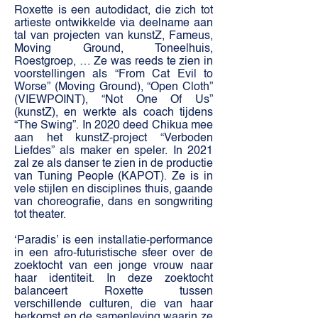
Roxette is een autodidact, die zich tot
artieste ontwikkelde via deelname aan
tal van projecten van kunstZ, Fameus,
Moving Ground, Toneelhuis,
Roestgroep, … Ze was reeds te zien in
voorstellingen als “From Cat Evil to
Worse” (Moving Ground), “Open Cloth”
(VIEWPOINT), “Not One Of Us”
(kunstZ), en werkte als coach tijdens
“The Swing”. In 2020 deed Chikua mee
aan het kunstZ-project “Verboden
Liefdes” als maker en speler. In 2021
zal ze als danser te zien in de productie
van Tuning People (KAPOT). Ze is in
vele stijlen en disciplines thuis, gaande
van choreografie, dans en songwriting
tot theater.
‘Paradis’ is een installatie-performance
in een afro-futuristische sfeer over de
zoektocht van een jonge vrouw naar
haar identiteit. In deze zoektocht
balanceert Roxette tussen
verschillende culturen, die van haar
herkomst en de samenleving waarin ze