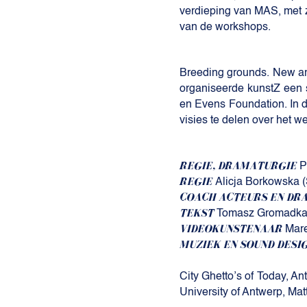
verdieping van MAS, met z
van de workshops.
Breeding grounds. New art 
organiseerde kunstZ een
en Evens Foundation. In 
visies te delen over het
REGIE, DRAMATURGIE
Pi
REGIE
Alicja Borkowska 
COACH ACTEURS EN DR
TEKST
Tomasz Gromadka (
VIDEOKUNSTENAAR
Mare
MUZIEK EN SOUND DESI
City Ghetto’s of Today, A
University of Antwerp, Ma