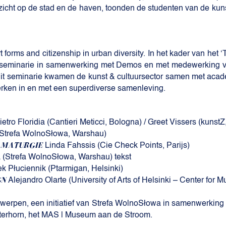
icht op de stad en de haven, toonden de studenten van de kun
forms and citizenship in urban diversity. In het kader van het ‘
 seminarie in samenwerking met Demos en met medewerking va
dit seminarie kwamen de kunst & cultuursector samen met ac
 werken in en met een superdiverse samenleving.
etro Floridia (Cantieri Meticci, Bologna) / Greet Vissers (kunst
(Strefa WolnoSłowa, Warshau)
AMATURGIE
Linda Fahssis (Cie Check Points, Parijs)
Strefa WolnoSłowa, Warshau) tekst
k Płuciennik (Ptarmigan, Helsinki)
GN
Alejandro Olarte (University of Arts of Helsinki – Center fo
ntwerpen, een initiatief van Strefa WolnoSłowa in samenwerking
tterhorn, het MAS | Museum aan de Stroom.