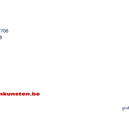
7706
8
gra