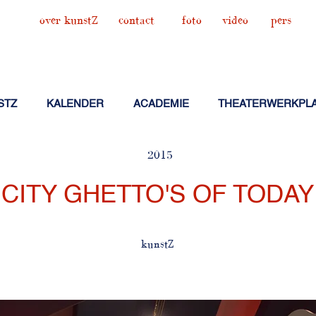
over kunstZ
contact
foto
video
pers
STZ
KALENDER
ACADEMIE
THEATERWERKPL
2015
CITY GHETTO'S OF TODAY
kunstZ