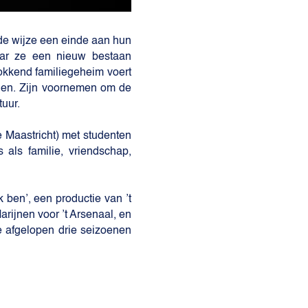
de wijze een einde aan hun
aar ze een nieuw bestaan
okkend familiegeheim voert
eden. Zijn voornemen om de
uur.
e Maastricht) met studenten
als familie, vriendschap,
 ben’, een productie van ’t
rijnen voor ’t Arsenaal, en
e afgelopen drie seizoenen