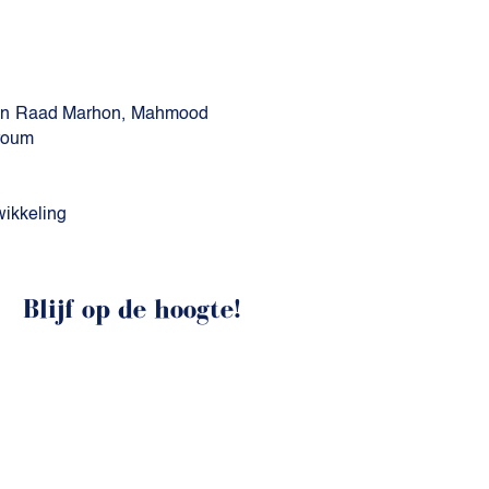
san Raad Marhon, Mahmood
rroum
wikkeling
Blijf op de hoogte!