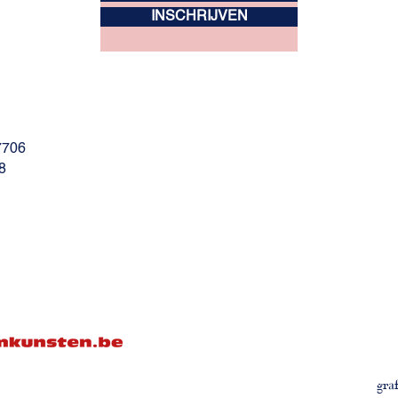
INSCHRIJVEN
7706
8
gra