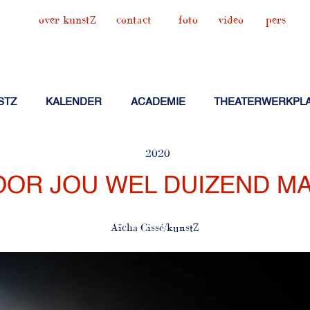
over kunstZ
contact
foto
video
pers
STZ
KALENDER
ACADEMIE
THEATERWERKPL
2020
OOR JOU WEL DUIZEND M
Aïcha Cissé/kunstZ