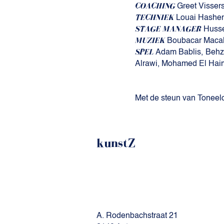
COACHING
Greet Visser
TECHNIEK
Louai Hashe
STAGE MANAGER
Husse
MUZIEK
Boubacar Maca
SPEL
Adam Bablis, Behz
Alrawi, Mohamed El Hai
Met de steun van Toneelo
kunstZ
A. Rodenbachstraat 21