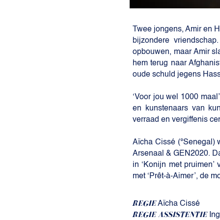
Twee jongens, Amir en H
bijzondere vriendschap
opbouwen, maar Amir sla
hem terug naar Afghanis
oude schuld jegens Hass
‘Voor jou wel 1000 maal’
en kunstenaars van kuns
verraad en vergiffenis ce
Aïcha Cissé (°Senegal) w
Arsenaal & GEN2020. Daar
in ‘Konijn met pruimen’
met ‘Prêt-à-Aimer’, de m
REGIE
Aïcha Cissé
REGIE ASSISTENTIE
Ing