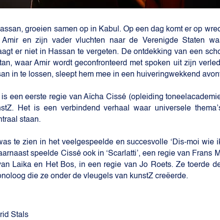
assan, groeien samen op in Kabul. Op een dag komt er op wre
. Amir en zijn vader vluchten naar de Verenigde Staten w
agt er niet in Hassan te vergeten. De ontdekking van een sch
tan, waar Amir wordt geconfronteerd met spoken uit zijn verl
an in te lossen, sleept hem mee in een huiveringwekkend avont
 is een eerste regie van Aïcha Cissé (opleiding toneelacademi
tZ. Het is een verbindend verhaal waar universele thema’s 
ntraal staan.
as te zien in het veelgespeelde en succesvolle ‘Dis-moi wie ik
naast speelde Cissé ook in ‘Scarlatti’, een regie van Frans Ma
 van Laika en Het Bos, in een regie van Jo Roets. Ze toerde d
onoloog die ze onder de vleugels van kunstZ creëerde.
rid Stals