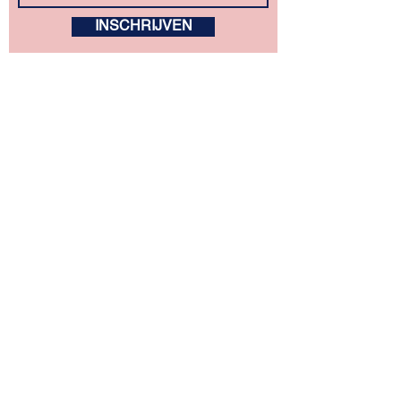
INSCHRIJVEN
kunstZ
A. Rodenbachstraat 21
2140 Antwerpen
tel.
+32 (0)3 344 27 88
info@kunstz.be
rekeningnummer BE85
7310 2927 7706
ondernemingsnummer
0501.956.588