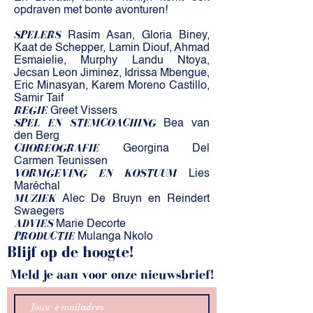
opdraven met bonte avonturen!
SPELERS
Rasim Asan, Gloria Biney,
Kaat de Schepper, Lamin Diouf, Ahmad
Esmaielie, Murphy Landu Ntoya,
Jecsan Leon Jiminez, Idrissa Mbengue,
Eric Minasyan, Karem Moreno Castillo,
Samir Taif
REGIE
Greet Vissers
SPEL EN STEMCOACHING
Bea van
den Berg
CHOREOGRAFIE
Georgina Del
Carmen Teunissen
VORMGEVING EN KOSTUUM
Lies
Maréchal
MUZIEK
Alec De Bruyn en Reindert
Swaegers
ADVIES
Marie Decorte
PRODUCTIE
Mulanga Nkolo
Blijf op de hoogte!
Meld je aan voor onze nieuwsbrief!