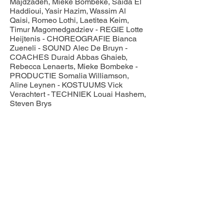
Majdzadeh, Mieke Bombeke, Saida El
Haddioui, Yasir Hazim, Wassim Al
Qaisi, Romeo Lothi, Laetitea Keim,
Timur Magomedgadziev - REGIE Lotte
Heijtenis - CHOREOGRAFIE Bianca
Zueneli - SOUND Alec De Bruyn -
COACHES Duraid Abbas Ghaieb,
Rebecca Lenaerts, Mieke Bombeke -
PRODUCTIE Somalia Williamson,
Aline Leynen - KOSTUUMS Vick
Verachtert - TECHNIEK Louai Hashem,
Steven Brys
2019-2020