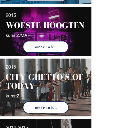
2015
WOESTE HOOGTEN
kunstZ/MAF
meer info..
2015
CITY GHETTO'S OF
TODAY
kunstZ
meer info..
2014-2015