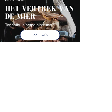
HET VERTREK VAN
DE MIER
Toneelhuis/hetpaleis/kunstZ
meer info..
2014
MON NOORD
kunstZ/deBuren/MAF
meer info..
2014
MISDAAD EN