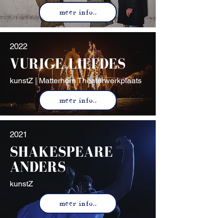
meer info..
2022
VURIGE LIEFDES
kunstZ | Matterhorn Theaterwerkplaats
meer info..
2021
SHAKESPEARE
ANDERS
kunstZ
meer info..