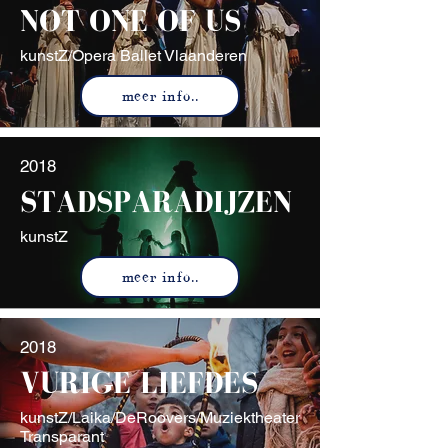
NOT ONE OF US
kunstZ/Opera Ballet Vlaanderen
meer info..
2018
STADSPARADIJZEN
kunstZ
meer info..
2018
VURIGE LIEFDES
kunstZ/Laika/DeRoovers/Muziektheater
Transparant