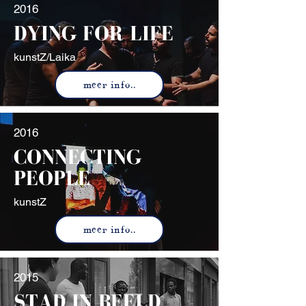
2016
DYING FOR LIFE
kunstZ/Laika
meer info..
2016
CONNECTING
PEOPLE
kunstZ
meer info..
2015
STAD IN BEELD