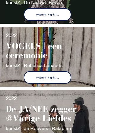
kunstZ | De Nieuwe Bazaar
meer info..
2022
VOGELS | een
ceremonie
kunstZ | Rebecca Lenaerts
meer info..
2022
De JA/NEE zegger
@Vurige Liefdes
kunstZ | de Roovers | Rataplan