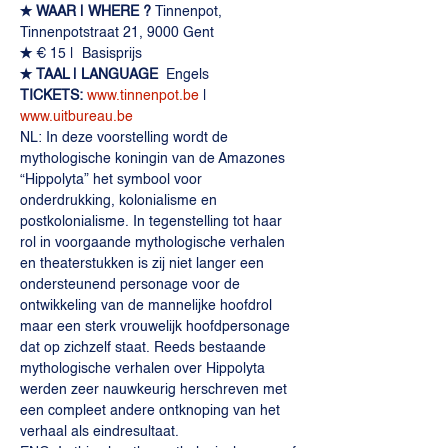
✭ WAAR | WHERE ? 
Tinnenpot, 
Tinnenpotstraat 21, 9000 Gent            
✭ 
€ 15 |  Basisprijs
✭ TAAL | LANGUAGE  
Engels
TICKETS: 
www.tinnenpot.be
 | 
www.uitbureau.be
NL: In deze voorstelling wordt de 
mythologische koningin van de Amazones 
“Hippolyta” het symbool voor 
onderdrukking, kolonialisme en 
postkolonialisme. In tegenstelling tot haar 
rol in voorgaande mythologische verhalen 
en theaterstukken is zij niet langer een 
ondersteunend personage voor de 
ontwikkeling van de mannelijke hoofdrol 
maar een sterk vrouwelijk hoofdpersonage 
dat op zichzelf staat. Reeds bestaande 
mythologische verhalen over Hippolyta 
werden zeer nauwkeurig herschreven met 
een compleet andere ontknoping van het 
verhaal als eindresultaat.