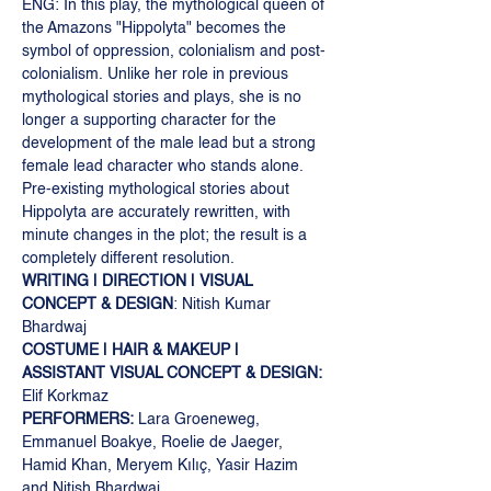
ENG: In this play, the mythological queen of 
the Amazons "Hippolyta" becomes the 
symbol of oppression, colonialism and post-
colonialism. Unlike her role in previous 
mythological stories and plays, she is no 
longer a supporting character for the 
development of the male lead but a strong 
female lead character who stands alone. 
Pre-existing mythological stories about 
Hippolyta are accurately rewritten, with 
minute changes in the plot; the result is a 
completely different resolution. 
WRITING | DIRECTION | VISUAL 
CONCEPT & DESIGN
: Nitish Kumar 
Bhardwaj 
COSTUME | HAIR & MAKEUP | 
ASSISTANT VISUAL CONCEPT & DESIGN:
Elif Korkmaz 
PERFORMERS: 
Lara Groeneweg, 
Emmanuel Boakye, Roelie de Jaeger, 
Hamid Khan, Meryem Kılıç, Yasir Hazim 
and Nitish Bhardwaj 