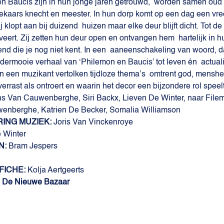
n Baucis zijn in hun jonge jaren getrouwd,  worden samen oud 
mekaars knecht en meester. In hun dorp komt op een dag een vr
j klopt aan bij duizend  huizen maar elke deur blijft dicht. Tot 
iveert. Zij zetten hun deur open en ontvangen hem  hartelijk in
end die je nog niet kent. In een  aaneenschakeling van woord, d
ermooie verhaal van ‘Philemon en Baucis’ tot leven én  actualit
 een muzikant vertolken tijdloze thema’s  omtrent god, menshei
errast als ontroert en waarin het decor een bijzondere rol speelt.
s Van Cauwenberghe, Siri Backx, Lieven De Winter, naar File
enberghe, Katrien De Becker, Somalia Williamson
ING MUZIEK: 
Joris Van Vinckenroye
 Winter
N:
 Bram Jespers
ICHE: 
Kolja Aertgeerts
 De Nieuwe Bazaar