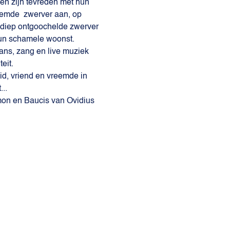
en zijn tevreden met hun 
eemde  zwerver aan, op 
de diep ontgoochelde zwerver 
 hun schamele woonst.
ans, zang en live muziek 
eit.
d, vriend en vreemde in 
..
mon en Baucis van Ovidius