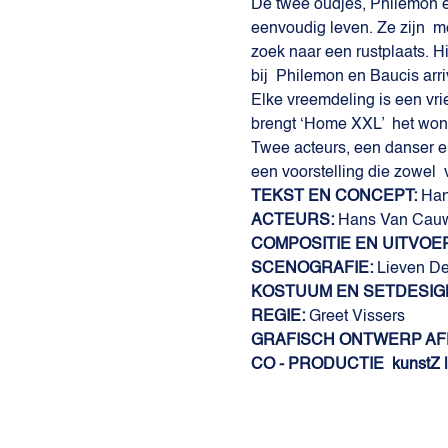
De twee oudjes, Philemon e
eenvoudig leven. Ze zijn  
zoek naar een rustplaats. Hi
bij  Philemon en Baucis arr
Elke vreemdeling is een vri
brengt ‘Home XXL’  het wond
Twee acteurs, een danser en
een voorstelling die zowel  v
TEKST EN CONCEPT: 
Han
ACTEURS:
 Hans Van Cauw
COMPOSITIE EN UITVOER
SCENOGRAFIE: 
Lieven De
KOSTUUM EN SETDESIG
REGIE: 
Greet Vissers
GRAFISCH ONTWERP AFF
CO - PRODUCTIE  kunstZ |