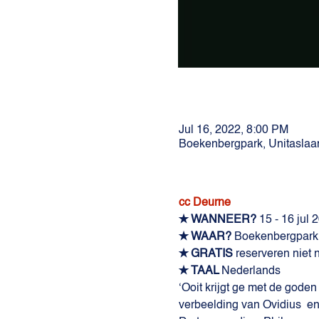
Jul 16, 2022, 8:00 PM
Boekenbergpark, Unitaslaa
cc Deurne
✭ WANNEER?
 15 - 16 jul
✭ WAAR? 
Boekenbergpark 
✭ GRATIS
 reserveren niet 
✭ TAAL 
Nederlands
‘Ooit krijgt ge met de gode
verbeelding van Ovidius  e