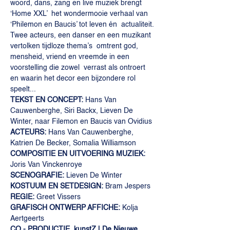
woord, dans, zang en live muziek brengt 
‘Home XXL’  het wondermooie verhaal van 
‘Philemon en Baucis’ tot leven én  actualiteit.
Twee acteurs, een danser en een muzikant 
vertolken tijdloze thema’s  omtrent god, 
mensheid, vriend en vreemde in een 
voorstelling die zowel  verrast als ontroert 
en waarin het decor een bijzondere rol 
speelt...
TEKST EN CONCEPT: 
Hans Van 
Cauwenberghe, Siri Backx, Lieven De 
Winter, naar Filemon en Baucis van Ovidius
ACTEURS:
 Hans Van Cauwenberghe, 
Katrien De Becker, Somalia Williamson
COMPOSITIE EN UITVOERING MUZIEK: 
Joris Van Vinckenroye
SCENOGRAFIE: 
Lieven De Winter
KOSTUUM EN SETDESIGN:
 Bram Jespers
REGIE: 
Greet Vissers
GRAFISCH ONTWERP AFFICHE: 
Kolja 
Aertgeerts
CO - PRODUCTIE  kunstZ | De Nieuwe 