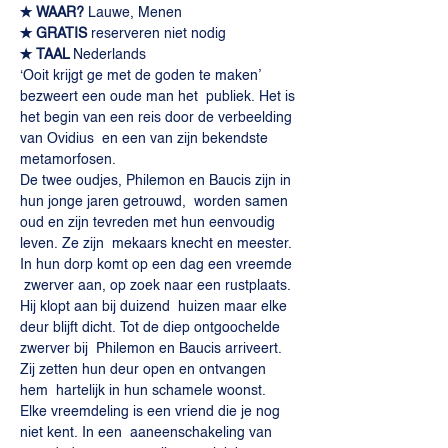
✭ WAAR? 
Lauwe, Menen
✭ GRATIS
 reserveren niet nodig
✭ TAAL 
Nederlands
‘Ooit krijgt ge met de goden te maken’ 
bezweert een oude man het  publiek. Het is 
het begin van een reis door de verbeelding 
van Ovidius  en een van zijn bekendste 
metamorfosen.
De twee oudjes, Philemon en Baucis zijn in 
hun jonge jaren getrouwd,  worden samen 
oud en zijn tevreden met hun eenvoudig 
leven. Ze zijn  mekaars knecht en meester. 
In hun dorp komt op een dag een vreemde 
 zwerver aan, op zoek naar een rustplaats. 
Hij klopt aan bij duizend  huizen maar elke 
deur blijft dicht. Tot de diep ontgoochelde 
zwerver bij  Philemon en Baucis arriveert. 
Zij zetten hun deur open en ontvangen 
hem  hartelijk in hun schamele woonst.
Elke vreemdeling is een vriend die je nog 
niet kent. In een  aaneenschakeling van 