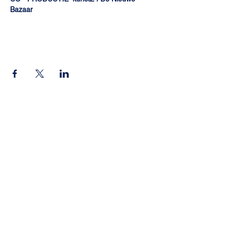
Bazaar
Stay up-to-date!