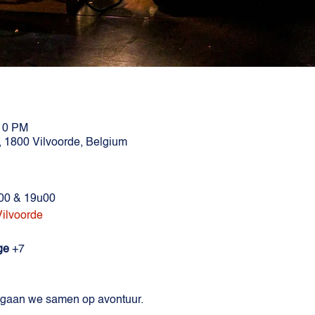
:10 PM
, 1800 Vilvoorde, Belgium
00 & 19u00
ilvoorde
ge
+7
ng gaan we samen op avontuur.