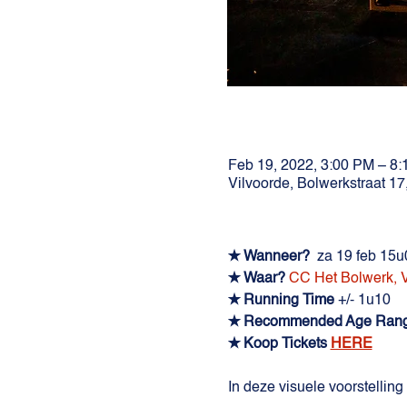
Feb 19, 2022, 3:00 PM – 8
Vilvoorde, Bolwerkstraat 17
✭ Wanneer?
za 19 feb 15u
✭ Waar?
CC Het Bolwerk, V
✭ Running Time
+/- 1u10
✭ Recommended Age Ran
✭ Koop Tickets
HERE
In deze visuele voorstelli