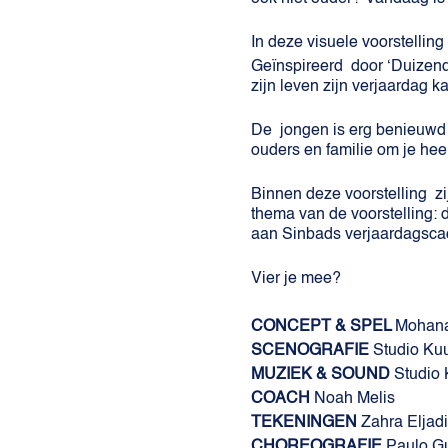
In deze visuele voorstellin
Geïnspireerd door ‘Duizend-
zijn leven zijn verjaardag k
De jongen is erg benieuwd 
ouders en familie om je he
Binnen deze voorstelling z
thema van de voorstelling: 
aan Sinbads verjaardagsca
Vier je mee?
CONCEPT & SPEL
Mohana
SCENOGRAFIE
Studio Ku
MUZIEK & SOUND
Studio 
COACH
Noah Melis
TEKENINGEN
Zahra Eljad
CHOREOGRAFIE
Paulo Gu