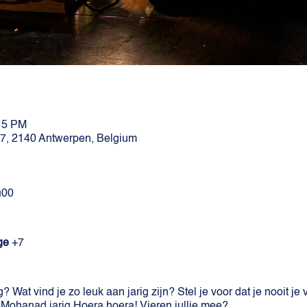
:15 PM
27, 2140 Antwerpen, Belgium
u00
ge
+7
? Wat vind je zo leuk aan jarig zijn? Stel je voor dat je nooit je 
 Mohanad jarig Hoera hoera! Vieren jullie mee?